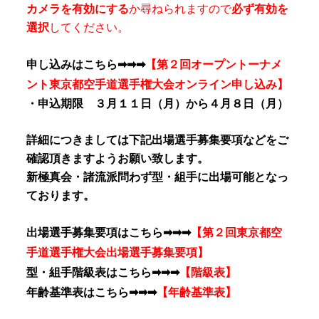
カメラを有効にする
か尋ねられますので
必ず有効を
選択
してください。
申し込みはこちら➡➡➡
【第２回オープントーナメ
ント東京都空手道選手権大会オンライン申し込み】
・申込期限 ３月１１日（月）から４月８日（月）
詳細につきましては下記出場選手募集要項などをご
確認頂きますようお願い致します。
新極真会・諸流派問わず型・組手に出場可能となっ
ております。
出場選手募集要項はこちら➡➡➡
【第２回東京都空
手道選手権大会出場選手募集要項】
型・組手階級表はこちら➡➡➡
【階級表】
年齢基準表はこちら
➡➡➡
【年齢基準表】